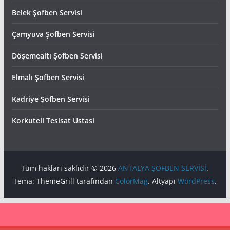
Belek Şofben Servisi
Çamyuva Şofben Servisi
Döşemealtı Şofben Servisi
Elmalı Şofben Servisi
Kadriye Şofben Servisi
Korkuteli Tesisat Ustasi
Tüm hakları saklıdır © 2026
ANTALYA ŞOFBEN SERVİSİ
.
Tema: ThemeGrill tarafından
ColorMag
. Altyapı
WordPress
.