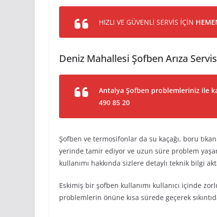
HIZLI VE GÜVENLİ SERVİS İÇİN
HEMEN
Deniz Mahallesi Şofben Arıza Servis
Antalya Şofben problemleriniz ile ka
490 85 20
Şofben ve termosifonlar da su kaçağı, boru tıkan
yerinde tamir ediyor ve uzun süre problem yaşa
kullanımı hakkında sizlere detaylı teknik bilgi akt
Eskimiş bir şofben kullanımı kullanıcı içinde zor
problemlerin önüne kısa sürede geçerek sıkıntıda