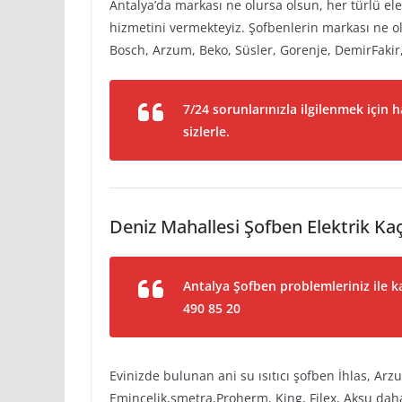
Antalya’da markası ne olursa olsun, her türlü elekt
hizmetini vermekteyiz. Şofbenlerin markası ne ol
Bosch, Arzum, Beko, Süsler, Gorenje, DemirFakir,
7/24 sorunlarınızla ilgilenmek için 
sizlerle.
Deniz Mahallesi Şofben Elektrik Ka
Antalya Şofben problemleriniz ile ka
490 85 20
Evinizde bulunan ani su ısıtıcı şofben İhlas, Ar
Eminçelik,smetra,Proherm, King, Filex, Aksu dah