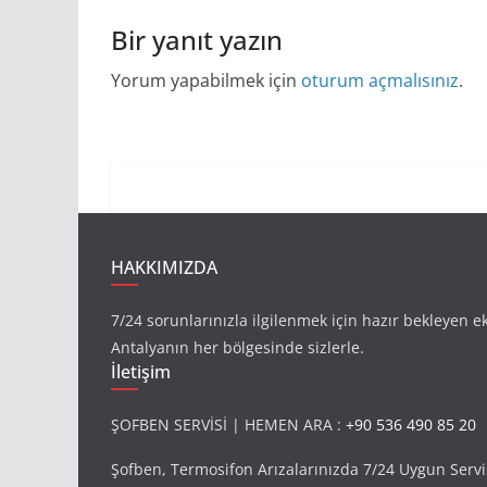
Bir yanıt yazın
Yorum yapabilmek için
oturum açmalısınız
.
HAKKIMIZDA
7/24 sorunlarınızla ilgilenmek için hazır bekleyen e
Antalyanın her bölgesinde sizlerle.
İletişim
ŞOFBEN SERVİSİ | HEMEN ARA :
+90 536 490 85 20
Şofben, Termosifon Arızalarınızda 7/24 Uygun Servi