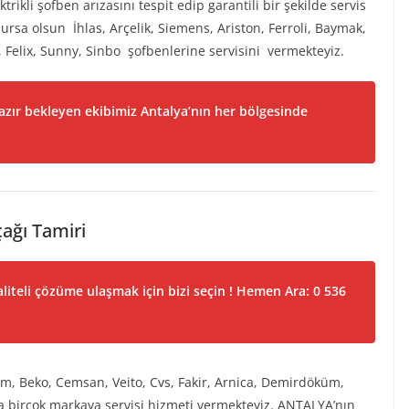
rikli şofben arızasını tespit edip garantili bir şekilde servis
ursa olsun İhlas, Arçelik, Siemens, Ariston, Ferroli, Baymak,
 Felix, Sunny, Sinbo şofbenlerine servisini vermekteyiz.
hazır bekleyen ekibimiz Antalya’nın her bölgesinde
çağı Tamiri
liteli çözüme ulaşmak için bizi seçin ! Hemen Ara: 0 536
zum, Beko, Cemsan, Veito, Cvs, Fakir, Arnica, Demirdöküm,
a birçok markaya servisi hizmeti vermekteyiz. ANTALYA’nın