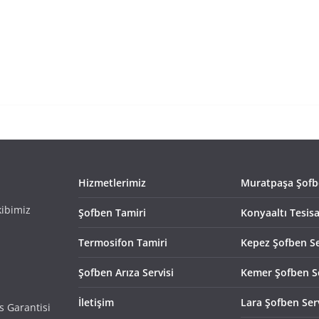
Hizmetlerimiz
Muratpaşa Şofbe
kibimiz
Şofben Tamiri
Konyaaltı Tesisa
Termosifon Tamiri
Kepez Şofben Se
Şofben Arıza Servisi
Kemer Şofben Se
İletişim
Lara Şofben Serv
s Garantisi