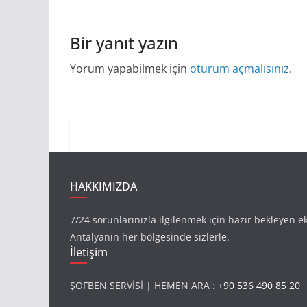
Bir yanıt yazın
Yorum yapabilmek için
oturum açmalısınız
.
HAKKIMIZDA
7/24 sorunlarınızla ilgilenmek için hazır bekleyen e
Antalyanın her bölgesinde sizlerle.
İletişim
ŞOFBEN SERVİSİ | HEMEN ARA :
+90 536 490 85 20