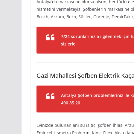
Antalya’da markası ne olursa olsun, her türlü elekt
hizmetini vermekteyiz. Şofbenlerin markası ne ol
Bosch, Arzum, Beko, Süsler, Gorenje, DemirFakir,
7/24 sorunlarınızla ilgilenmek için 
sizlerle.
Gazi Mahallesi Şofben Elektrik Kaça
Antalya Şofben problemleriniz ile ka
490 85 20
Evinizde bulunan ani su ısıtıcı şofben İhlas, Ar
Eminçelik,smetra,Proherm, King, Filex, Aksu dah