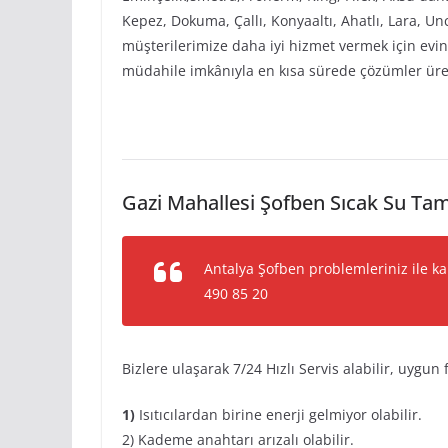
Kepez, Dokuma, Çallı, Konyaaltı, Ahatlı, Lara, Unc
müşterilerimize daha iyi hizmet vermek için evi
müdahile imkânıyla en kısa sürede çözümler üre
Gazi Mahallesi Şofben Sıcak Su Tam
Antalya Şofben problemleriniz ile ka
490 85 20
Bizlere ulaşarak 7/24 Hızlı Servis alabilir, uygun f
1)
Isıtıcılardan birine enerji gelmiyor olabilir.
2) Kademe anahtarı arızalı olabilir.