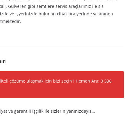
alı, Gülveren gibi semtlere servis araçlarımız ile siz
nizde ve işyerinizde bulunan cihazlara yerinde ve anında
tmektedir.
iri
liteli çözüme ulaşmak için bizi seçin ! Hemen Ara: 0 536
iyat ve garantili işçilik ile sizlerin yanınızdayız…