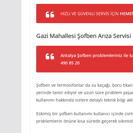
HIZLI VE GÜVENLİ SERVİS İÇİN
HEMEN
Gazi Mahallesi Şofben Arıza Servisi
Antalya Şofben problemleriniz ile ka
490 85 20
Şofben ve termosifonlar da su kaçağı, boru tıkan
yerinde tamir ediyor ve uzun süre problem yaşa
kullanımı hakkında sizlere detaylı teknik bilgi akt
Eskimiş bir şofben kullanımı kullanıcı içinde zor
problemlerin önüne kısa sürede geçerek sıkıntıda