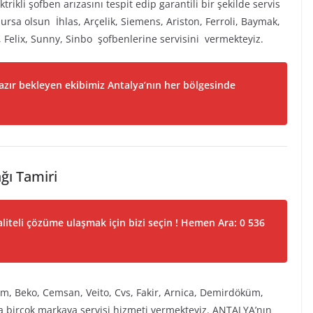
rikli şofben arızasını tespit edip garantili bir şekilde servis
ursa olsun İhlas, Arçelik, Siemens, Ariston, Ferroli, Baymak,
 Felix, Sunny, Sinbo şofbenlerine servisini vermekteyiz.
hazır bekleyen ekibimiz Antalya’nın her bölgesinde
ğı Tamiri
liteli çözüme ulaşmak için bizi seçin ! Hemen Ara: 0 536
zum, Beko, Cemsan, Veito, Cvs, Fakir, Arnica, Demirdöküm,
a birçok markaya servisi hizmeti vermekteyiz. ANTALYA’nın