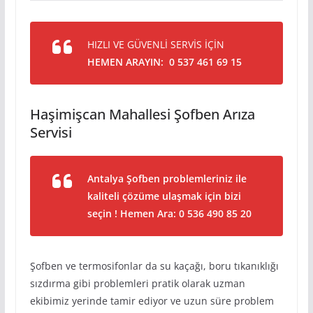
HIZLI VE GÜVENLİ SERVİS İÇİN
HEMEN ARAYIN: 0 537 461 69 15
Haşimişcan Mahallesi Şofben Arıza
Servisi
Antalya Şofben problemleriniz ile
kaliteli çözüme ulaşmak için bizi
seçin ! Hemen Ara: 0 536 490 85 20
Şofben ve termosifonlar da su kaçağı, boru tıkanıklığı
sızdırma gibi problemleri pratik olarak uzman
ekibimiz yerinde tamir ediyor ve uzun süre problem