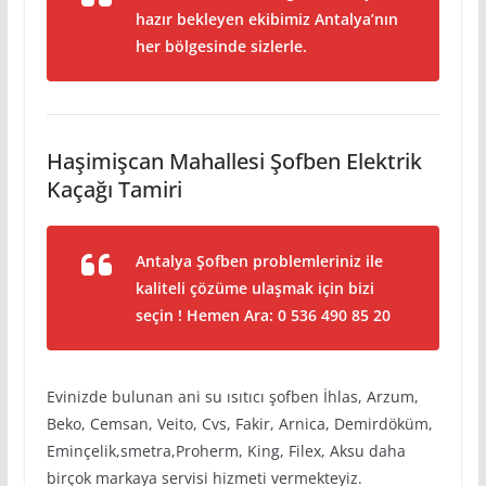
hazır bekleyen ekibimiz Antalya’nın
her bölgesinde sizlerle.
Haşimişcan Mahallesi Şofben Elektrik
Kaçağı Tamiri
Antalya Şofben problemleriniz ile
kaliteli çözüme ulaşmak için bizi
seçin ! Hemen Ara: 0 536 490 85 20
Evinizde bulunan ani su ısıtıcı şofben İhlas, Arzum,
Beko, Cemsan, Veito, Cvs, Fakir, Arnica, Demirdöküm,
Eminçelik,smetra,Proherm, King, Filex, Aksu daha
birçok markaya servisi hizmeti vermekteyiz.