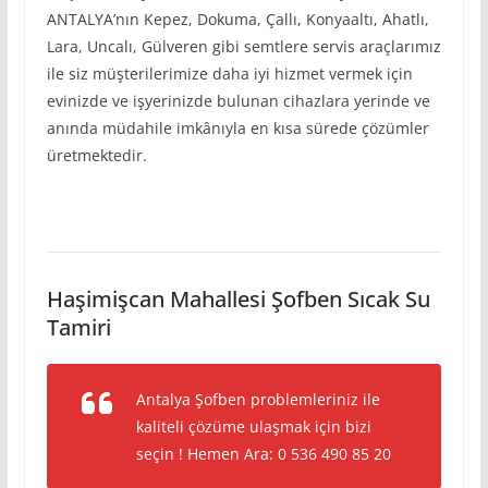
ANTALYA’nın Kepez, Dokuma, Çallı, Konyaaltı, Ahatlı,
Lara, Uncalı, Gülveren gibi semtlere servis araçlarımız
ile siz müşterilerimize daha iyi hizmet vermek için
evinizde ve işyerinizde bulunan cihazlara yerinde ve
anında müdahile imkânıyla en kısa sürede çözümler
üretmektedir.
Haşimişcan Mahallesi Şofben Sıcak Su
Tamiri
Antalya Şofben problemleriniz ile
kaliteli çözüme ulaşmak için bizi
seçin ! Hemen Ara: 0 536 490 85 20