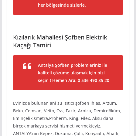
her bölgesinde sizlerle.
Kızılarık Mahallesi Şofben Elektrik
Kaçağı Tamiri
Antalya Şofben problemleriniz ile
kaliteli çözüme ulaşmak için bizi
seçin ! Hemen Ara: 0 536 490 85 20
Evinizde bulunan ani su ısıtıcı şofben İhlas, Arzum,
Beko, Cemsan, Veito, Cvs, Fakir, Arnica, Demirdöküm,
Eminçelik,smetra,Proherm, King, Filex, Aksu daha
birçok markaya servisi hizmeti vermekteyiz.
ANTALYA’nın Kepez, Dokuma, Çallı, Konyaaltı, Ahatlı,