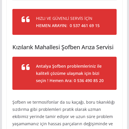
HIZLI VE GÜVENLİ SERVİS İÇİN
HEMEN ARAYIN: 0 537 461 69 15
Kızılarık Mahallesi Şofben Arıza Servisi
Antalya Şofben problemleriniz ile
kaliteli çözüme ulaşmak için bizi
seçin ! Hemen Ara: 0 536 490 85 20
Şofben ve termosifonlar da su kaçağı, boru tıkanıklığı
sızdırma gibi problemleri pratik olarak uzman
ekibimiz yerinde tamir ediyor ve uzun süre problem
yaşamamanız için hassas parçaların değişiminde ve