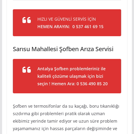
HIZLI VE GÜVENLİ SERVİS İÇİN
HEMEN ARAYIN: 0 537 461 69 15
Sarısu Mahallesi Şofben Arıza Servisi
Antalya Şofben problemleriniz ile
kaliteli çözüme ulaşmak için bizi
seçin ! Hemen Ara: 0 536 490 85 20
Şofben ve termosifonlar da su kaçağı, boru tıkanıklığı
sızdırma gibi problemleri pratik olarak uzman
ekibimiz yerinde tamir ediyor ve uzun süre problem
yaşamamanız için hassas parçaların değişiminde ve