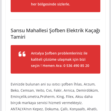
her bölgesinde sizlerle.
Sarısu Mahallesi Şofben Elektrik Kaçağı
Tamiri
Antalya Şofben problemleriniz ile
kaliteli çözüme ulaşmak için bizi
seçin ! Hemen Ara: 0 536 490 85 20
Evinizde bulunan ani su ısıtıcı şofben İhlas, Arzum,
Beko, Cemsan, Veito, Cvs, Fakir, Arnica, Demirdöküm,
Eminçelik,smetra,Proherm, King, Filex, Aksu daha
birçok markaya servisi hizmeti vermekteyiz.
ANTALYA’nın Kepez, Dokuma, Çallı, Konyaaltı, Ahatlı,