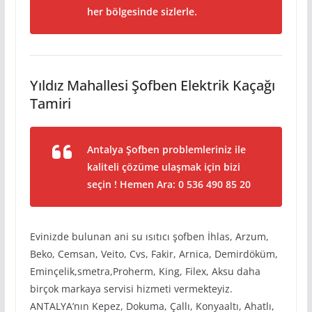
her bölgesinde sizlerle.
Yıldız Mahallesi Şofben Elektrik Kaçağı
Tamiri
Antalya Şofben problemleriniz ile
kaliteli çözüme ulaşmak için bizi
seçin ! Hemen Ara: 0 536 490 85 20
Evinizde bulunan ani su ısıtıcı şofben İhlas, Arzum,
Beko, Cemsan, Veito, Cvs, Fakir, Arnica, Demirdöküm,
Eminçelik,smetra,Proherm, King, Filex, Aksu daha
birçok markaya servisi hizmeti vermekteyiz.
ANTALYA’nın Kepez, Dokuma, Çallı, Konyaaltı, Ahatlı,