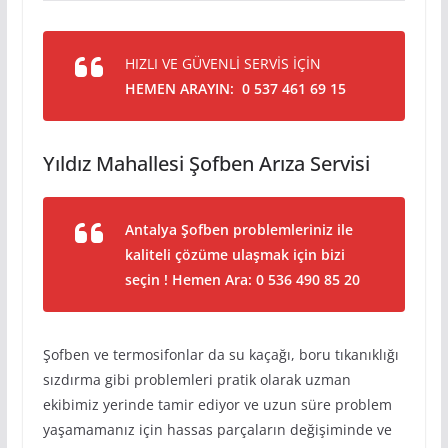
HIZLI VE GÜVENLİ SERVİS İÇİN
HEMEN ARAYIN: 0 537 461 69 15
Yıldız Mahallesi Şofben Arıza Servisi
Antalya Şofben problemleriniz ile
kaliteli çözüme ulaşmak için bizi
seçin ! Hemen Ara: 0 536 490 85 20
Şofben ve termosifonlar da su kaçağı, boru tıkanıklığı
sızdırma gibi problemleri pratik olarak uzman
ekibimiz yerinde tamir ediyor ve uzun süre problem
yaşamamanız için hassas parçaların değişiminde ve