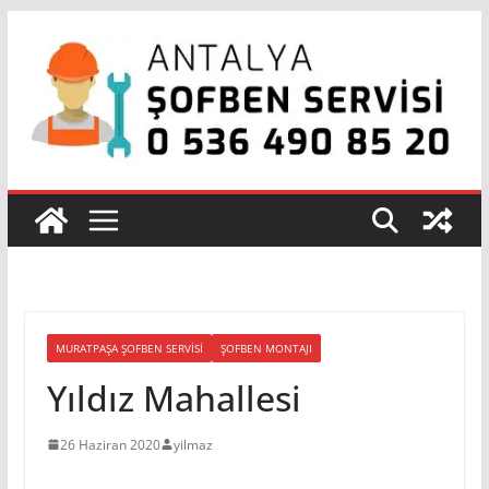
Skip
to
content
MURATPAŞA ŞOFBEN SERVISI
ŞOFBEN MONTAJI
Yıldız Mahallesi
26 Haziran 2020
yilmaz